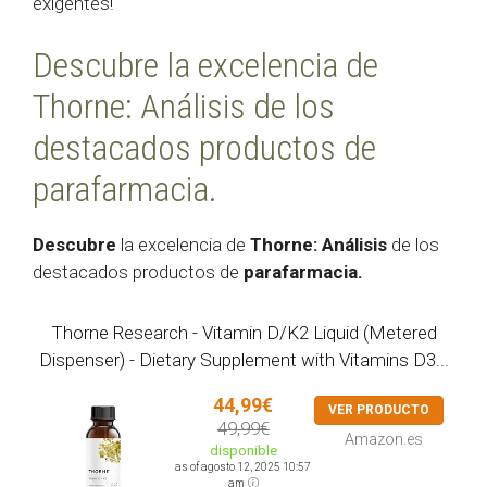
exigentes!
Descubre la excelencia de
Thorne: Análisis de los
destacados productos de
parafarmacia.
Descubre
la excelencia de
Thorne:
Análisis
de los
destacados productos de
parafarmacia.
Thorne Research - Vitamin D/K2 Liquid (Metered
Dispenser) - Dietary Supplement with Vitamins D3...
44,99€
VER PRODUCTO
49,99€
Amazon.es
disponible
as of agosto 12, 2025 10:57
am