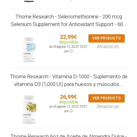
Thorne Research - Selenomethionine - 200 mcg
Selenium Supplement for Antioxidant Support - 60...
22,99€
VER PRODUCTO
disponible
Amazon.es
as of agosto 12, 2025 10:57
am
Thorne Research - Vitamina D-1000 - Suplemento de
vitamina D3 (1,000 UI) para huesos y músculos...
26,99€
VER PRODUCTO
disponible
Amazon.es
as of agosto 12, 2025 10:57
am
Thorne Research 6oz de Aceite de Almendra Dulce -