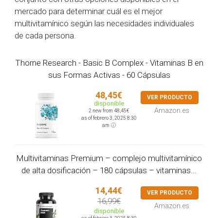
mercado para determinar cuál es el mejor
multivitamínico según las necesidades individuales
de cada persona.
Thorne Research - Basic B Complex - Vitaminas B en
sus Formas Activas - 60 Cápsulas
48,45€
VER PRODUCTO
disponible
Amazon.es
2 new from 48,45€
as of febrero 3, 2025 8:30
am
Multivitaminas Premium – complejo multivitamínico
de alta dosificación – 180 cápsulas – vitaminas...
14,44€
VER PRODUCTO
16,99€
Amazon.es
disponible