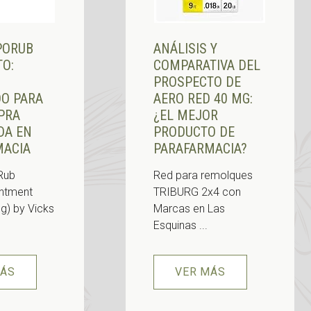
PORUB
ANÁLISIS Y
O:
COMPARATIVA DEL
PROSPECTO DE
DO PARA
AERO RED 40 MG:
PRA
¿EL MEJOR
DA EN
PRODUCTO DE
MACIA
PARAFARMACIA?
Rub
Red para remolques
intment
TRIBURG 2x4 con
 g) by Vicks
Marcas en Las
Esquinas ...
MÁS
VER MÁS