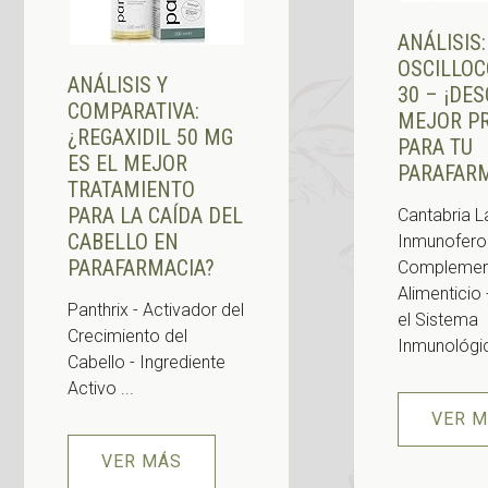
ANÁLISIS:
OSCILLO
ANÁLISIS Y
30 – ¡DE
COMPARATIVA:
MEJOR P
¿REGAXIDIL 50 MG
PARA TU
ES EL MEJOR
PARAFARM
TRATAMIENTO
PARA LA CAÍDA DEL
Cantabria L
CABELLO EN
Inmunofero
PARAFARMACIA?
Complemen
Alimenticio
Panthrix - Activador del
el Sistema
Crecimiento del
Inmunológico
Cabello - Ingrediente
Activo ...
VER 
VER MÁS