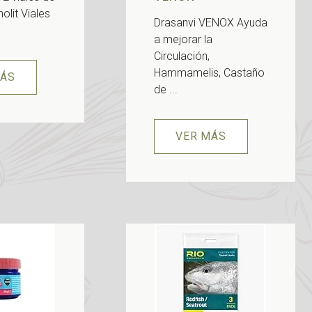
olit Viales
Drasanvi VENOX Ayuda
a mejorar la
Circulación,
Hammamelis, Castaño
MÁS
de ...
VER MÁS