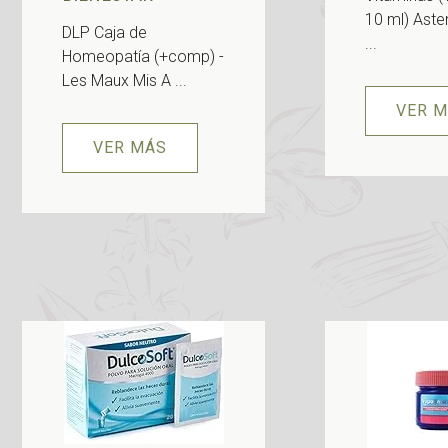
10 ml) Asten
DLP Caja de
...
Homeopatía (+comp) -
Les Maux Mis A ...
VER 
VER MÁS