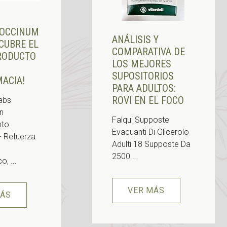
COCCINUM
ANÁLISIS Y
SCUBRE EL
COMPARATIVA DE
RODUCTO
LOS MEJORES
SUPOSITORIOS
ACIA!
PARA ADULTOS:
ROVI EN EL FOCO
abs
n
Falqui Supposte
to
Evacuanti Di Glicerolo
 - Refuerza
Adulti 18 Supposte Da
2500 ...
, ...
VER MÁS
MÁS