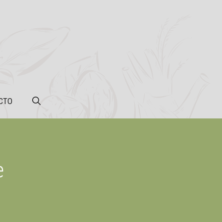
CTO
e