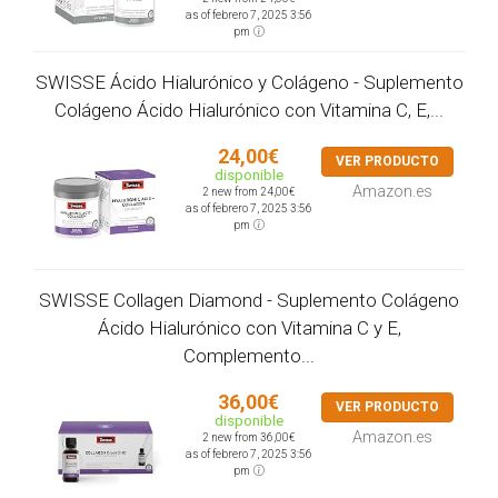
as of febrero 7, 2025 3:56
pm
SWISSE Ácido Hialurónico y Colágeno - Suplemento
Colágeno Ácido Hialurónico con Vitamina C, E,...
24,00€
VER PRODUCTO
disponible
Amazon.es
2 new from 24,00€
as of febrero 7, 2025 3:56
pm
SWISSE Collagen Diamond - Suplemento Colágeno
Ácido Hialurónico con Vitamina C y E,
Complemento...
36,00€
VER PRODUCTO
disponible
Amazon.es
2 new from 36,00€
as of febrero 7, 2025 3:56
pm