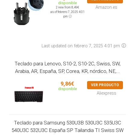
disponible
Amazon.es
2 new from 8,49€
as of febrero 7, 2025 4:01
pm
Last updated on febrero 7, 2025 4:01 pm
Teclado para Lenovo, S10-2, S10-2C, Swiss, SW,
Arabia, AR, España, SP, Corea, KR, nórdico, NE,...
9,86€
VER PRODUCTO
disponible
Aliexpress
Teclado para Samsung 530U3B 530U3C 535U3C
540U3C 532U3C España SP Tailandia TI Swiss SW