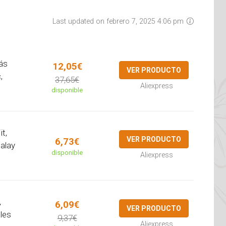
Last updated on febrero 7, 2025 4:06 pm
ás
12,05€
VER PRODUCTO
,
37,65€
Aliexpress
disponible
t,
VER PRODUCTO
6,73€
malay
disponible
Aliexpress
,
6,09€
VER PRODUCTO
ales
9,37€
Aliexpress