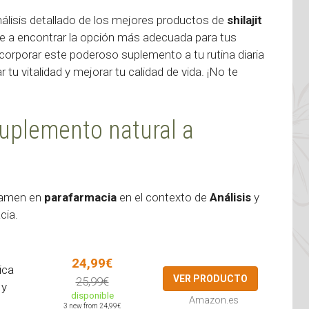
álisis detallado de los mejores productos de
shilajit
rte a encontrar la opción más adecuada para tus
orporar este poderoso suplemento a tu rutina diaria
tu vitalidad y mejorar tu calidad de vida. ¡No te
suplemento natural a
amen en
parafarmacia
en el contexto de
Análisis
y
cia.
24,99€
ica
VER PRODUCTO
25,99€
 y
disponible
Amazon.es
3 new from 24,99€