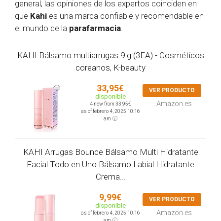
general, las opiniones de los expertos coinciden en
que
Kahi
es una marca confiable y recomendable en
el mundo de la
parafarmacia
.
KAHI Bálsamo multiarrugas 9 g (3EA) - Cosméticos
coreanos, K-beauty
33,95€
VER PRODUCTO
disponible
Amazon.es
4 new from 33,95€
as of febrero 4, 2025 10:16
am
KAHI Arrugas Bounce Bálsamo Multi Hidratante
Facial Todo en Uno Bálsamo Labial Hidratante
Crema...
9,99€
VER PRODUCTO
disponible
Amazon.es
as of febrero 4, 2025 10:16
am