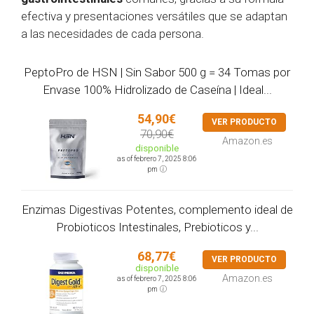
efectiva y presentaciones versátiles que se adaptan
a las necesidades de cada persona.
PeptoPro de HSN | Sin Sabor 500 g = 34 Tomas por
Envase 100% Hidrolizado de Caseína | Ideal...
54,90€
VER PRODUCTO
70,90€
Amazon.es
disponible
as of febrero 7, 2025 8:06
pm
Enzimas Digestivas Potentes, complemento ideal de
Probioticos Intestinales, Prebioticos y...
68,77€
VER PRODUCTO
disponible
Amazon.es
as of febrero 7, 2025 8:06
pm