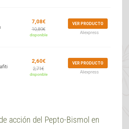
e
7,08€
VER PRODUCTO
u
10,89€
Aliexpress
disponible
2,60€
VER PRODUCTO
fiti
2,71€
Aliexpress
disponible
de acción del Pepto-Bismol en