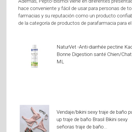
Además, Pepto-Bismol viene en diferentes presentaci
hace conveniente y fácil de usar para personas de to
farmacias y su reputación como un producto confiab
de la categoría de productos de parafarmacia para e
NaturVet -Anti-diarrhée pectine Kao
Bonne Digestion santé Chien/Chat
ML
Vendaje/bikini sexy traje de baño p
up traje de baño Brasil Bikini sexy
señoras traje de baño...