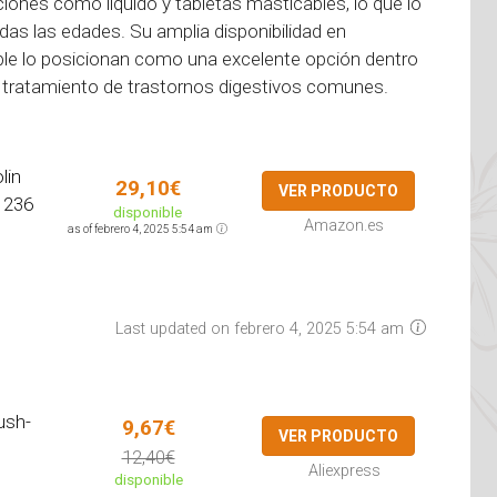
ones como líquido y tabletas masticables, lo que lo
das las edades. Su amplia disponibilidad en
le lo posicionan como una excelente opción dentro
l tratamiento de trastornos digestivos comunes.
lin
29,10€
VER PRODUCTO
 236
disponible
Amazon.es
as of febrero 4, 2025 5:54 am
Last updated on febrero 4, 2025 5:54 am
ush-
9,67€
VER PRODUCTO
12,40€
Aliexpress
disponible