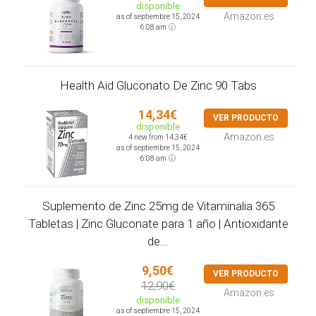
disponible
Amazon.es
as of septiembre 15, 2024
6:08 am
Health Aid Gluconato De Zinc 90 Tabs
14,34€
VER PRODUCTO
disponible
Amazon.es
4 new from 14,34€
as of septiembre 15, 2024
6:08 am
Suplemento de Zinc 25mg de Vitaminalia 365
Tabletas | Zinc Gluconate para 1 año | Antioxidante
de...
9,50€
VER PRODUCTO
12,90€
Amazon.es
disponible
as of septiembre 15, 2024