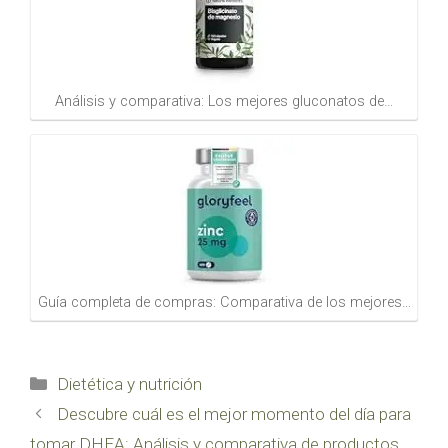
Análisis y comparativa: Los mejores gluconatos de…
Guía completa de compras: Comparativa de los mejores…
Categorías
Dietética y nutrición
Descubre cuál es el mejor momento del día para
tomar DHEA: Análisis y comparativa de productos