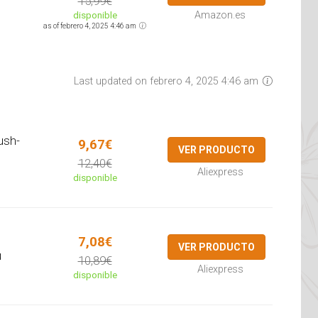
15,99€
disponible
Amazon.es
as of febrero 4, 2025 4:46 am
Last updated on febrero 4, 2025 4:46 am
ush-
9,67€
VER PRODUCTO
12,40€
Aliexpress
disponible
e
7,08€
VER PRODUCTO
u
10,89€
Aliexpress
disponible