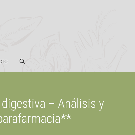
CTO
 digestiva – Análisis y
parafarmacia**