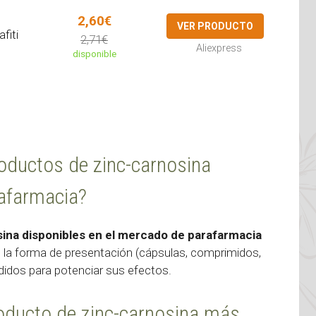
2,60€
VER PRODUCTO
fiti
2,71€
Aliexpress
disponible
productos de zinc-carnosina
rafarmacia?
sina disponibles en el mercado de parafarmacia
, la forma de presentación (cápsulas, comprimidos,
ñadidos para potenciar sus efectos.
oducto de zinc-carnosina más