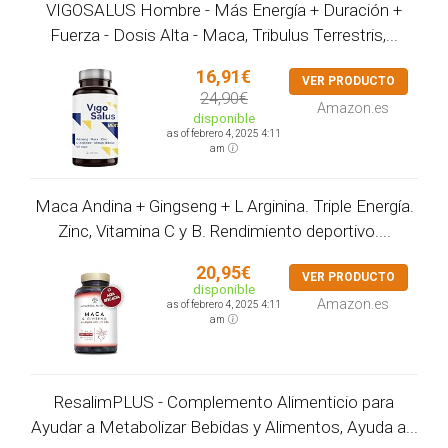
VIGOSALUS Hombre - Más Energía + Duración +
Fuerza - Dosis Alta - Maca, Tribulus Terrestris,...
16,91€
VER PRODUCTO
24,90€
Amazon.es
disponible
as of febrero 4, 2025 4:11
am
Maca Andina + Gingseng + L Arginina. Triple Energía.
Zinc, Vitamina C y B. Rendimiento deportivo....
20,95€
VER PRODUCTO
disponible
Amazon.es
as of febrero 4, 2025 4:11
am
ResalimPLUS - Complemento Alimenticio para
Ayudar a Metabolizar Bebidas y Alimentos, Ayuda a...