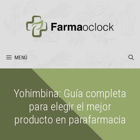
Saltar
al
contenido
MENÚ
Yohimbina: Guía completa
para elegir el mejor
producto en parafarmacia