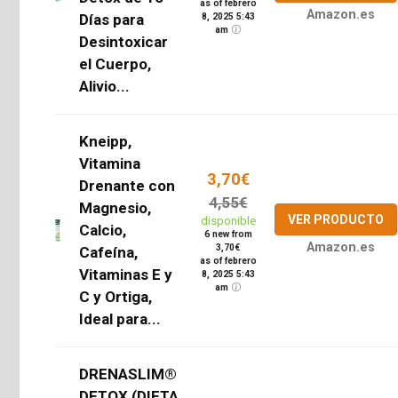
as of febrero
Amazon.es
Días para
8, 2025 5:43
am
Desintoxicar
el Cuerpo,
Alivio...
Kneipp,
Vitamina
3,70€
Drenante con
4,55€
Magnesio,
VER PRODUCTO
disponible
Calcio,
6 new from
Amazon.es
3,70€
Cafeína,
as of febrero
Vitaminas E y
8, 2025 5:43
am
C y Ortiga,
Ideal para...
DRENASLIM®
DETOX (DIETA