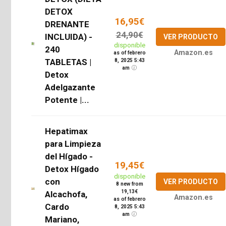
DETOX
16,95€
DRENANTE
24,90€
INCLUIDA) -
VER PRODUCTO
disponible
240
Amazon.es
as of febrero
TABLETAS |
8, 2025 5:43
am
Detox
Adelgazante
Potente |...
Hepatimax
para Limpieza
del Hígado -
19,45€
Detox Hígado
disponible
con
VER PRODUCTO
8 new from
19,13€
Alcachofa,
Amazon.es
as of febrero
Cardo
8, 2025 5:43
am
Mariano,