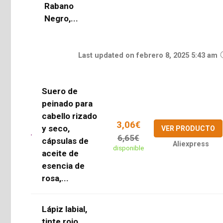
Rabano
Negro,...
Last updated on febrero 8, 2025 5:43 am
Suero de
peinado para
cabello rizado
3,06€
y seco,
VER PRODUCTO
6,65€
cápsulas de
Aliexpress
disponible
aceite de
esencia de
rosa,...
Lápiz labial,
tinte rojo