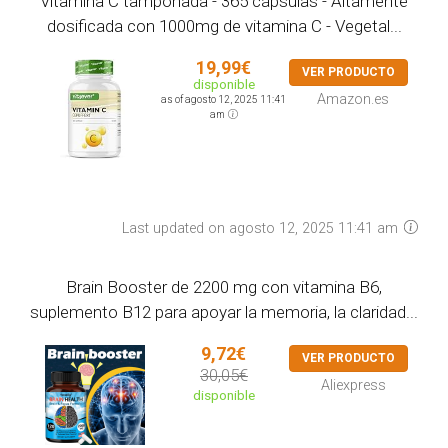
Vitamina C tamponada - 365 cápsulas - Altamente
dosificada con 1000mg de vitamina C - Vegetal...
19,99€
VER PRODUCTO
disponible
Amazon.es
as of agosto 12, 2025 11:41
am
Last updated on agosto 12, 2025 11:41 am
Brain Booster de 2200 mg con vitamina B6,
suplemento B12 para apoyar la memoria, la claridad...
9,72€
VER PRODUCTO
30,05€
Aliexpress
disponible