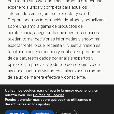
En nuestro sitio web, nos dedicamos a ofrecer una
experiencia única y completa para aquellos
interesados en mejorar su bienestar y salud.
Proporcionamos información detallada y actualizada
sobre una amplia gama de productos de
parafarmacia, asegurando que nuestros usuarios
puedan tomar decisiones informadas y encontrar
exactamente lo que necesitan. Nuestra misión es
facilitar un acceso sencillo y confiable a productos
de calidad, respaldados por análisis expertos y
opiniones imparciales, todo ello con el objetivo de
ayudar a nuestros visitantes a alcanzar sus metas
de salud de manera efectiva y consciente.
Utilizamos cookies para ofrecerte la mejor experiencia en
nuestra web. Ver
Política de Cookies
© 2026 farmaoclock.es -
Política de Privacidad y Aviso
Puedes aprender más sobre qué cookies utilizamos o
Legal
-
Política de Cookies
desactivarlas en los
ajustes
.
ACEPTAR
Rechazar
Ajustes