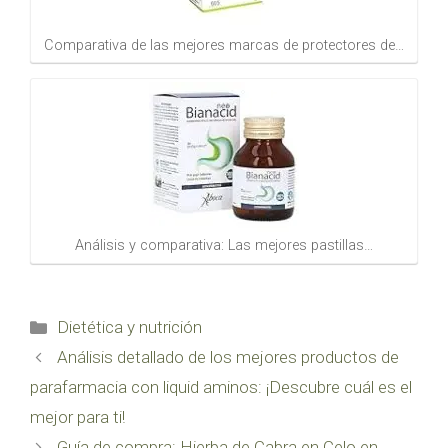
Comparativa de las mejores marcas de protectores de…
Análisis y comparativa: Las mejores pastillas…
Categorías
Dietética y nutrición
Análisis detallado de los mejores productos de
parafarmacia con liquid aminos: ¡Descubre cuál es el
mejor para ti!
Guía de compra: Hierba de Cabra en Celo en