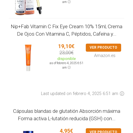
am
Nip+Fab Vitamin C Fix Eye Cream 10% 15ml, Crema
De Ojos Con Vitamina C, Péptidos, Cafeína y...
19,10€
VER PRODUCTO
23,00€
Amazon.es
disponible
as of febrero 4, 2025 6:51
am
Last updated on febrero 4, 2025 6:51 am
Cápsulas blandas de glutatión Absorción máxima
Forma activa L-lutatión reducida (GSH) con...
4,95€
VER PRODUCTO