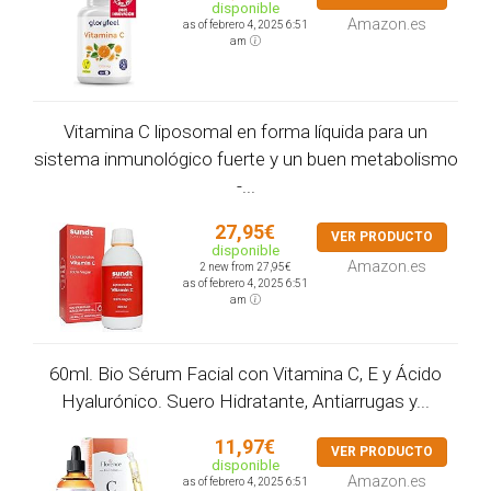
disponible
Amazon.es
as of febrero 4, 2025 6:51
am
Vitamina C liposomal en forma líquida para un
sistema inmunológico fuerte y un buen metabolismo
-...
27,95€
VER PRODUCTO
disponible
Amazon.es
2 new from 27,95€
as of febrero 4, 2025 6:51
am
60ml. Bio Sérum Facial con Vitamina C, E y Ácido
Hyalurónico. Suero Hidratante, Antiarrugas y...
11,97€
VER PRODUCTO
disponible
Amazon.es
as of febrero 4, 2025 6:51