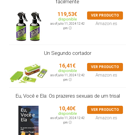
fácilmente
119,53€
VER PRODUCTO
disponible
Amazon.es
as of julio 11, 2024 12:42
pm
Un Segundo cortador
16,41€
VER PRODUCTO
disponible
Amazon.es
as of julio 11, 2024 12:42
pm
Eu, Você e Ela: Os prazeres sexuais de um trisal
10,40€
VER PRODUCTO
disponible
Amazon.es
as of julio 11, 2024 12:42
pm