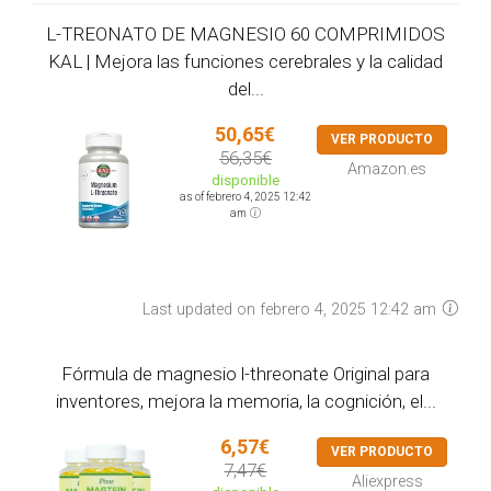
L-TREONATO DE MAGNESIO 60 COMPRIMIDOS
KAL | Mejora las funciones cerebrales y la calidad
del...
50,65€
VER PRODUCTO
56,35€
Amazon.es
disponible
as of febrero 4, 2025 12:42
am
Last updated on febrero 4, 2025 12:42 am
Fórmula de magnesio l-threonate Original para
inventores, mejora la memoria, la cognición, el...
6,57€
VER PRODUCTO
7,47€
Aliexpress