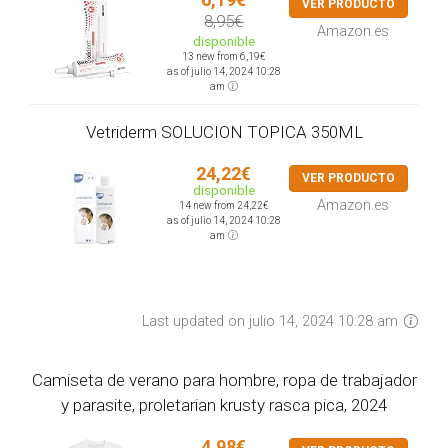
VER PRODUCTO
8,95€
Amazon.es
disponible
13 new from 6,19€
as of julio 14, 2024 10:28
am
Vetriderm SOLUCION TOPICA 350ML
24,22€
VER PRODUCTO
disponible
Amazon.es
14 new from 24,22€
as of julio 14, 2024 10:28
am
Last updated on julio 14, 2024 10:28 am
Camiseta de verano para hombre, ropa de trabajador
y parasite, proletarian krusty rasca pica, 2024
4,98€