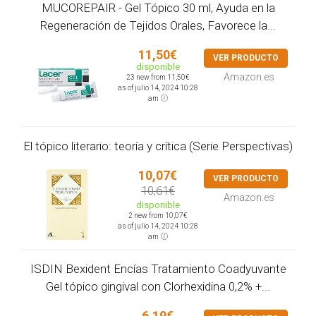
MUCOREPAIR - Gel Tópico 30 ml, Ayuda en la
Regeneración de Tejidos Orales, Favorece la...
11,50€
VER PRODUCTO
disponible
Amazon.es
23 new from 11,50€
as of julio 14, 2024 10:28
am
El tópico literario: teoría y crítica (Serie Perspectivas)
10,07€
VER PRODUCTO
10,61€
Amazon.es
disponible
2 new from 10,07€
as of julio 14, 2024 10:28
am
ISDIN Bexident Encías Tratamiento Coadyuvante
Gel tópico gingival con Clorhexidina 0,2% +...
6,19€