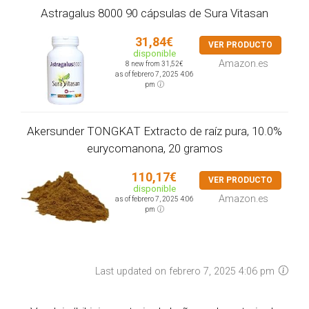
Astragalus 8000 90 cápsulas de Sura Vitasan
31,84€
VER PRODUCTO
disponible
Amazon.es
8 new from 31,52€
as of febrero 7, 2025 4:06
pm
Akersunder TONGKAT Extracto de raíz pura, 10.0%
eurycomanona, 20 gramos
110,17€
VER PRODUCTO
disponible
Amazon.es
as of febrero 7, 2025 4:06
pm
Last updated on febrero 7, 2025 4:06 pm