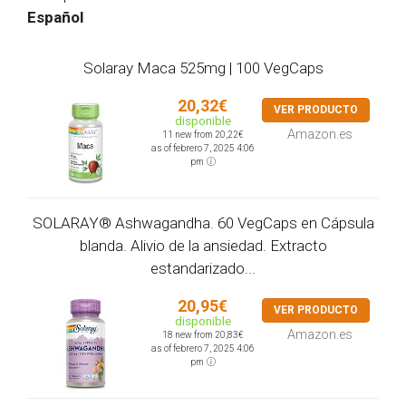
Español
Solaray Maca 525mg | 100 VegCaps
20,32€
VER PRODUCTO
disponible
Amazon.es
11 new from 20,22€
as of febrero 7, 2025 4:06
pm
SOLARAY® Ashwagandha. 60 VegCaps en Cápsula
blanda. Alivio de la ansiedad. Extracto
estandarizado...
20,95€
VER PRODUCTO
disponible
Amazon.es
18 new from 20,83€
as of febrero 7, 2025 4:06
pm