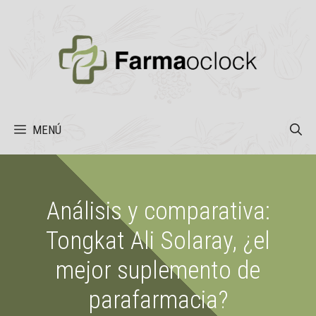
Saltar
al
contenido
MENÚ
Análisis y comparativa:
Tongkat Ali Solaray, ¿el
mejor suplemento de
parafarmacia?