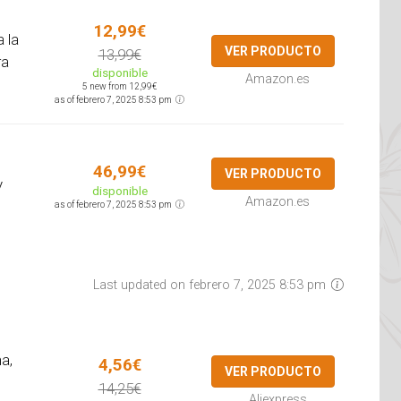
12,99€
 la
VER PRODUCTO
13,99€
ra
disponible
Amazon.es
5 new from 12,99€
as of febrero 7, 2025 8:53 pm
46,99€
VER PRODUCTO
y
disponible
Amazon.es
as of febrero 7, 2025 8:53 pm
Last updated on febrero 7, 2025 8:53 pm
a,
4,56€
VER PRODUCTO
14,25€
Aliexpress