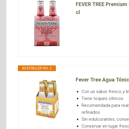
FEVER TREE Premium t
cl
BESTSELLER NO. 2
Fever Tree Agua Tónic
Con un sabor fresco y l
Tiene toques cítricos
Recomendada para realz
refinados
Sin edulcorantes, conser
Conservar en lugar fres