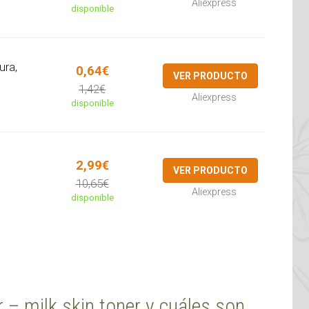
Aliexpress
disponible
ura,
0,64€
VER PRODUCTO
1,42€
Aliexpress
disponible
2,99€
VER PRODUCTO
10,65€
Aliexpress
disponible
ir – milk skin toner y cuáles son