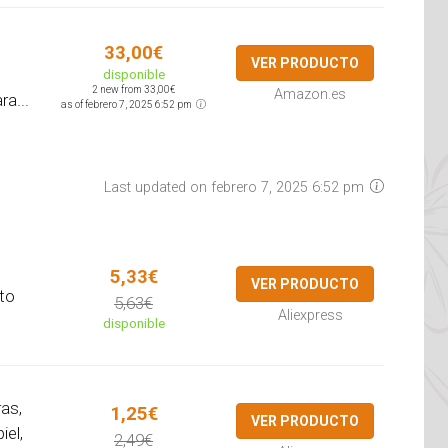
33,00€
VER PRODUCTO
disponible
2 new from 33,00€
Amazon.es
a...
as of febrero 7, 2025 6:52 pm
Last updated on febrero 7, 2025 6:52 pm
5,33€
VER PRODUCTO
to
5,63€
Aliexpress
disponible
ras,
1,25€
VER PRODUCTO
iel,
2,49€