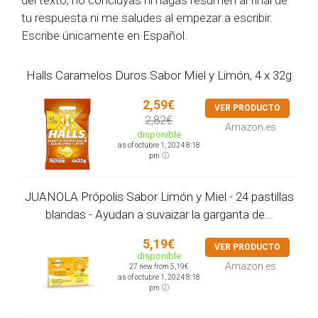
del texto, no concluyas ni hagas resumen al final de
tu respuesta ni me saludes al empezar a escribir.
Escribe únicamente en Español.
Halls Caramelos Duros Sabor Miel y Limón, 4 x 32g
2,59€
VER PRODUCTO
2,82€
Amazon.es
disponible
as of octubre 1, 2024 8:18
pm
JUANOLA Própolis Sabor Limón y Miel - 24 pastillas
blandas - Ayudan a suvaizar la garganta de...
5,19€
VER PRODUCTO
disponible
Amazon.es
27 new from 5,19€
as of octubre 1, 2024 8:18
pm