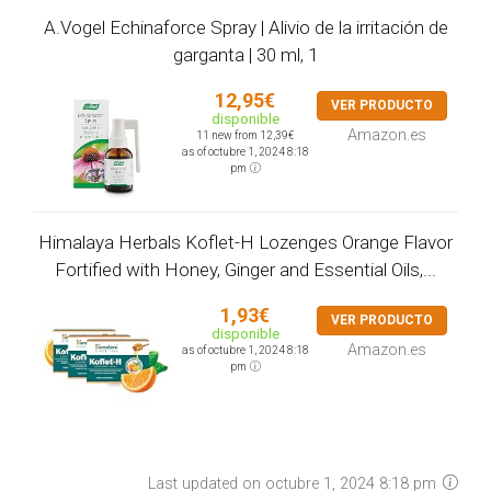
A.Vogel Echinaforce Spray | Alivio de la irritación de
garganta | 30 ml, 1
12,95€
VER PRODUCTO
disponible
Amazon.es
11 new from 12,39€
as of octubre 1, 2024 8:18
pm
Himalaya Herbals Koflet-H Lozenges Orange Flavor
Fortified with Honey, Ginger and Essential Oils,...
1,93€
VER PRODUCTO
disponible
Amazon.es
as of octubre 1, 2024 8:18
pm
Last updated on octubre 1, 2024 8:18 pm