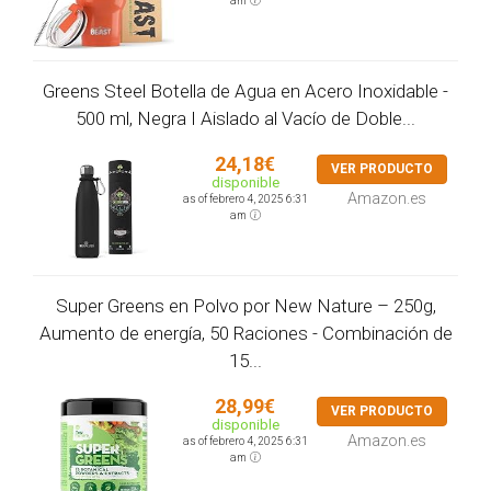
am
Greens Steel Botella de Agua en Acero Inoxidable -
500 ml, Negra I Aislado al Vacío de Doble...
24,18€
VER PRODUCTO
disponible
Amazon.es
as of febrero 4, 2025 6:31
am
Super Greens en Polvo por New Nature – 250g,
Aumento de energía, 50 Raciones - Combinación de
15...
28,99€
VER PRODUCTO
disponible
Amazon.es
as of febrero 4, 2025 6:31
am