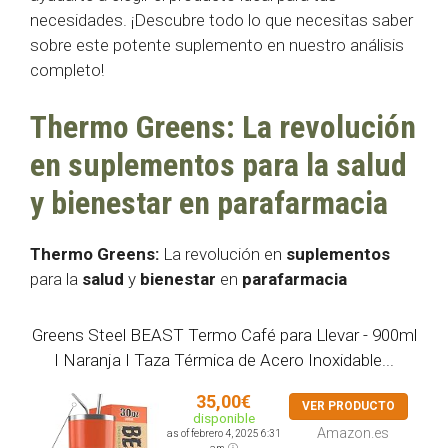
necesidades. ¡Descubre todo lo que necesitas saber
sobre este potente suplemento en nuestro análisis
completo!
Thermo Greens: La revolución
en suplementos para la salud
y bienestar en parafarmacia
Thermo Greens:
La revolución en
suplementos
para la
salud
y
bienestar
en
parafarmacia
Greens Steel BEAST Termo Café para Llevar - 900ml
I Naranja I Taza Térmica de Acero Inoxidable...
35,00€
VER PRODUCTO
disponible
Amazon.es
as of febrero 4, 2025 6:31