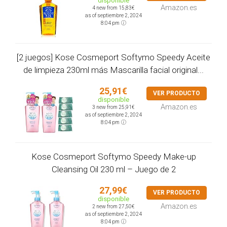
Amazon.es
4 new from 15,83€
as of septiembre 2, 2024
8:04 pm
[2 juegos] Kose Cosmeport Softymo Speedy Aceite
de limpieza 230ml más Mascarilla facial original...
25,91€
VER PRODUCTO
disponible
Amazon.es
3 new from 25,91€
as of septiembre 2, 2024
8:04 pm
Kose Cosmeport Softymo Speedy Make-up
Cleansing Oil 230 ml – Juego de 2
27,99€
VER PRODUCTO
disponible
Amazon.es
2 new from 27,50€
as of septiembre 2, 2024
8:04 pm