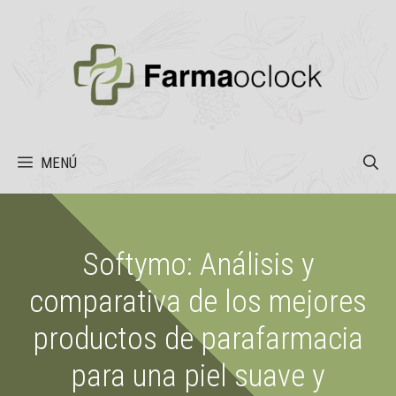
Saltar
al
contenido
MENÚ
Softymo: Análisis y
comparativa de los mejores
productos de parafarmacia
para una piel suave y