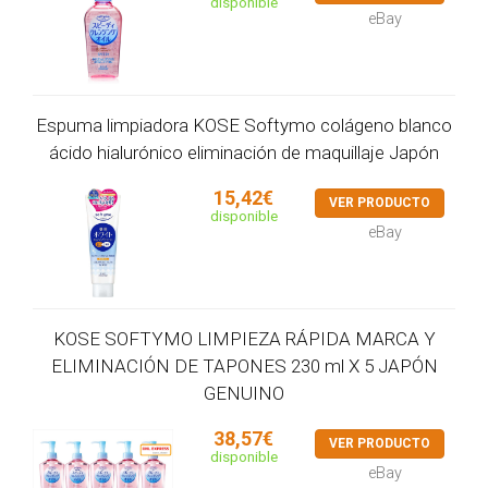
disponible
eBay
Espuma limpiadora KOSE Softymo colágeno blanco
ácido hialurónico eliminación de maquillaje Japón
15,42€
VER PRODUCTO
disponible
eBay
KOSE SOFTYMO LIMPIEZA RÁPIDA MARCA Y
ELIMINACIÓN DE TAPONES 230 ml X 5 JAPÓN
GENUINO
38,57€
VER PRODUCTO
disponible
eBay