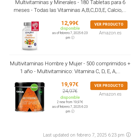
Multivitaminas y Minerales - 180 Tabletas para 6
meses - Todas las Vitaminas A,B,C,D3,E, Calcio,...
12,99€
VER PRODUCTO
disponible
Amazon.es
as of febrero 7, 2025 6:23
pm
Multivitaminas Hombre y Mujer - 500 comprimidos +
1 año - Multivitaminico: Vitamina C, D, E, A,...
19,97€
VER PRODUCTO
24,97€
Amazon.es
disponible
2 new from 19,97€
as of febrero 7, 2025 6:23
pm
Last updated on febrero 7, 2025 6:23 pm