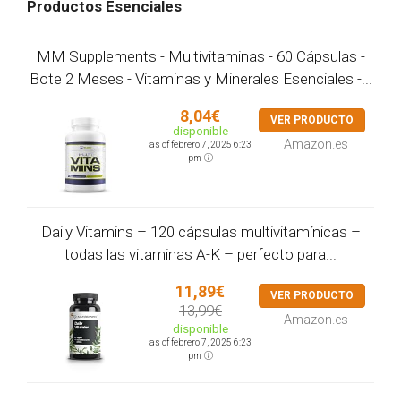
Productos Esenciales
MM Supplements - Multivitaminas - 60 Cápsulas -
Bote 2 Meses - Vitaminas y Minerales Esenciales -...
8,04€
VER PRODUCTO
disponible
Amazon.es
as of febrero 7, 2025 6:23
pm
Daily Vitamins – 120 cápsulas multivitamínicas –
todas las vitaminas A-K – perfecto para...
11,89€
VER PRODUCTO
13,99€
Amazon.es
disponible
as of febrero 7, 2025 6:23
pm