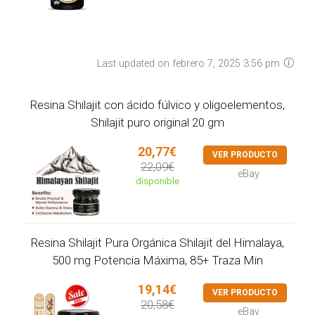
Last updated on febrero 7, 2025 3:56 pm
Resina Shilajit con ácido fúlvico y oligoelementos,
Shilajit puro original 20 gm
20,77€
VER PRODUCTO
22,09€
eBay
disponible
Resina Shilajit Pura Orgánica Shilajit del Himalaya,
500 mg Potencia Máxima, 85+ Traza Min
19,14€
VER PRODUCTO
20,58€
eBay