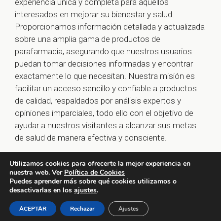
experiencia única y completa para aquellos
interesados en mejorar su bienestar y salud.
Proporcionamos información detallada y actualizada
sobre una amplia gama de productos de
parafarmacia, asegurando que nuestros usuarios
puedan tomar decisiones informadas y encontrar
exactamente lo que necesitan. Nuestra misión es
facilitar un acceso sencillo y confiable a productos
de calidad, respaldados por análisis expertos y
opiniones imparciales, todo ello con el objetivo de
ayudar a nuestros visitantes a alcanzar sus metas
de salud de manera efectiva y consciente.
Utilizamos cookies para ofrecerte la mejor experiencia en
nuestra web. Ver
Política de Cookies
© 2026 farmaoclock.es -
Política de Privacidad y Aviso
Puedes aprender más sobre qué cookies utilizamos o
Legal
-
Política de Cookies
desactivarlas en los
ajustes
.
ACEPTAR
Rechazar
Ajustes