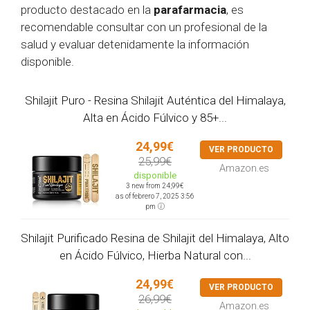
producto destacado en la
parafarmacia
, es
recomendable consultar con un profesional de la
salud y evaluar detenidamente la información
disponible.
Shilajit Puro - Resina Shilajit Auténtica del Himalaya,
Alta en Ácido Fúlvico y 85+...
24,99€
VER PRODUCTO
25,99€
Amazon.es
disponible
3 new from 24,99€
as of febrero 7, 2025 3:56
pm
Shilajit Purificado Resina de Shilajit del Himalaya, Alto
en Ácido Fúlvico, Hierba Natural con...
24,99€
VER PRODUCTO
26,99€
Amazon.es