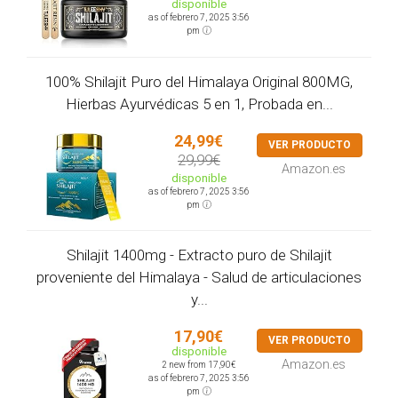
disponible
as of febrero 7, 2025 3:56
pm
100% Shilajit Puro del Himalaya Original 800MG,
Hierbas Ayurvédicas 5 en 1, Probada en...
24,99€
VER PRODUCTO
29,99€
Amazon.es
disponible
as of febrero 7, 2025 3:56
pm
Shilajit 1400mg - Extracto puro de Shilajit
proveniente del Himalaya - Salud de articulaciones
y...
17,90€
VER PRODUCTO
disponible
Amazon.es
2 new from 17,90€
as of febrero 7, 2025 3:56
pm