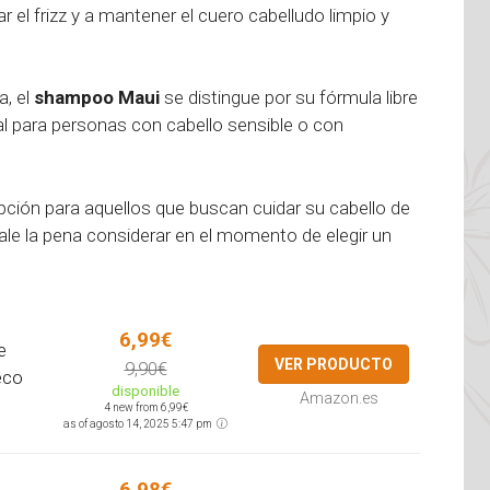
r el frizz y a mantener el cuero cabelludo limpio y
a, el
shampoo Maui
se distingue por su fórmula libre
eal para personas con cabello sensible o con
ción para aquellos que buscan cuidar su cabello de
vale la pena considerar en el momento de elegir un
6,99€
e
VER PRODUCTO
9,90€
eco
disponible
Amazon.es
4 new from 6,99€
as of agosto 14, 2025 5:47 pm