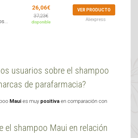
26,06€
VER PRODUCTO
37,23€
Aliexpress
s...
disponible
e los usuarios sobre el shampoo
marcas de parafarmacia?
mpoo
Maui
es muy
positiva
en comparación con
ce el shampoo Maui en relación