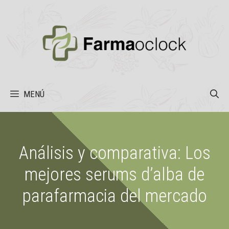
Saltar
al
contenido
MENÚ
Análisis y comparativa: Los
mejores serums d’alba de
parafarmacia del mercado