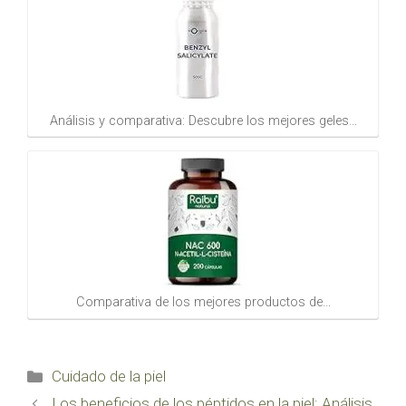
Análisis y comparativa: Descubre los mejores geles…
Comparativa de los mejores productos de…
Categorías
Cuidado de la piel
Los beneficios de los péptidos en la piel: Análisis