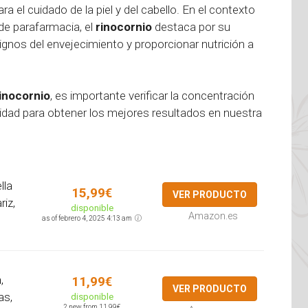
a el cuidado de la piel y del cabello. En el contexto
de parafarmacia, el
rinocornio
destaca por su
ignos del envejecimiento y proporcionar nutrición a
inocornio
, es importante verificar la concentración
alidad para obtener los mejores resultados en nuestra
lla
15,99€
VER PRODUCTO
riz,
disponible
Amazon.es
as of febrero 4, 2025 4:13 am
,
11,99€
VER PRODUCTO
as,
disponible
2 new from 11,99€