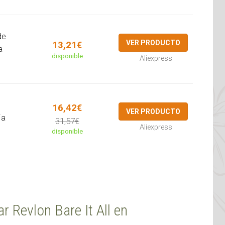
de
VER PRODUCTO
13,21€
a
disponible
Aliexpress
16,42€
VER PRODUCTO
ja
31,57€
Aliexpress
disponible
ar Revlon Bare It All en