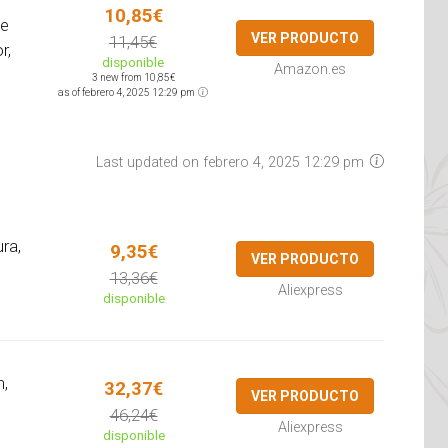
10,85€
ne
VER PRODUCTO
11,45€
r,
disponible
Amazon.es
3 new from 10,85€
as of febrero 4, 2025 12:29 pm
Last updated on febrero 4, 2025 12:29 pm
ra,
9,35€
VER PRODUCTO
13,36€
Aliexpress
disponible
n,
32,37€
VER PRODUCTO
46,24€
Aliexpress
disponible