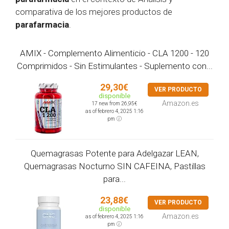
comparativa de los mejores productos de
parafarmacia
.
AMIX - Complemento Alimenticio - CLA 1200 - 120
Comprimidos - Sin Estimulantes - Suplemento con...
29,30€
VER PRODUCTO
disponible
Amazon.es
17 new from 26,95€
as of febrero 4, 2025 1:16
pm
Quemagrasas Potente para Adelgazar LEAN,
Quemagrasas Nocturno SIN CAFEINA, Pastillas
para...
23,88€
VER PRODUCTO
disponible
Amazon.es
as of febrero 4, 2025 1:16
pm