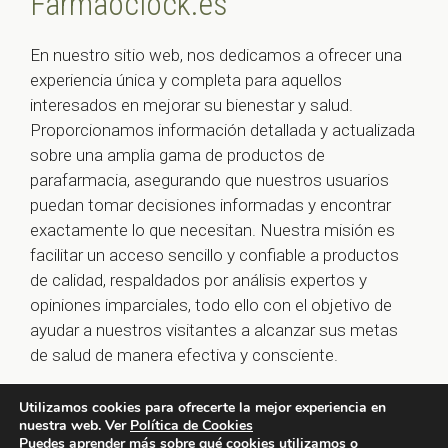
Farmaoclock.es
En nuestro sitio web, nos dedicamos a ofrecer una
experiencia única y completa para aquellos
interesados en mejorar su bienestar y salud.
Proporcionamos información detallada y actualizada
sobre una amplia gama de productos de
parafarmacia, asegurando que nuestros usuarios
puedan tomar decisiones informadas y encontrar
exactamente lo que necesitan. Nuestra misión es
facilitar un acceso sencillo y confiable a productos
de calidad, respaldados por análisis expertos y
opiniones imparciales, todo ello con el objetivo de
ayudar a nuestros visitantes a alcanzar sus metas
de salud de manera efectiva y consciente.
Utilizamos cookies para ofrecerte la mejor experiencia en
nuestra web. Ver
Política de Cookies
© 2026 farmaoclock.es -
Política de Privacidad y Aviso
Puedes aprender más sobre qué cookies utilizamos o