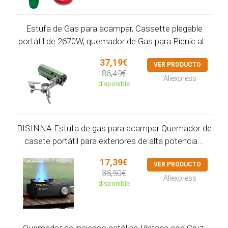
Estufa de Gas para acampar, Cassette plegable
portátil de 2670W, quemador de Gas para Picnic al...
37,19€
VER PRODUCTO
86,49€
Aliexpress
disponible
BISINNA Estufa de gas para acampar Quemador de
casete portátil para exteriores de alta potencia...
17,39€
VER PRODUCTO
35,50€
Aliexpress
disponible
Quemador de incienso católico Vintage con Cruz,