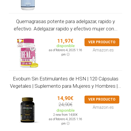
Quemagrasas potente para adelgazar, rapido y
efectivo. Adelgazar rapido y efectivo mujer con...
11,97€
VER PRODUCTO
disponible
Amazon.es
as of febrero 4, 2025 1:16
pm
Evoburn Sin Estimulantes de HSN | 120 Cápsulas
Vegetales | Suplemento para Mujeres y Hombres |...
14,90€
VER PRODUCTO
24,90€
Amazon.es
disponible
2 new from 14,90€
as of febrero 4, 2025 1:16
pm