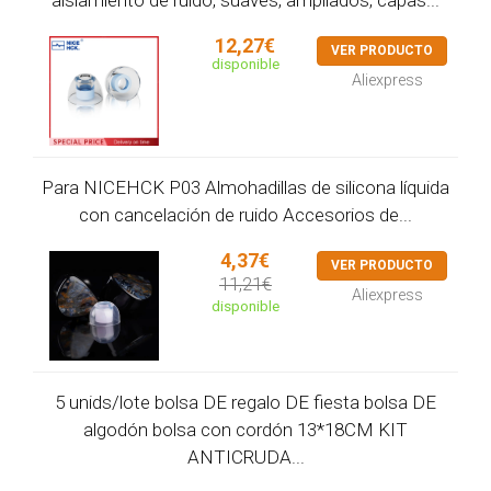
aislamiento de ruido, suaves, ampliados, capas...
12,27€
VER PRODUCTO
disponible
Aliexpress
Para NICEHCK P03 Almohadillas de silicona líquida
con cancelación de ruido Accesorios de...
4,37€
VER PRODUCTO
11,21€
Aliexpress
disponible
5 unids/lote bolsa DE regalo DE fiesta bolsa DE
algodón bolsa con cordón 13*18CM KIT
ANTICRUDA...