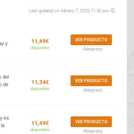
Last updated on febrero 7, 2025 11:30 pm
VER PRODUCTO
11,49€
ay y
disponible
Aliexpress
 del
VER PRODUCTO
11,34€
o de
disponible
Aliexpress
ty es
VER PRODUCTO
11,49€
 la
disponible
Aliexpress