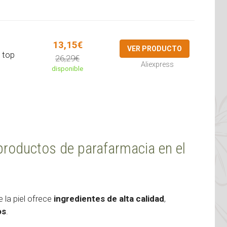
o
13,15€
VER PRODUCTO
 top
26,29€
Aliexpress
disponible
 productos de parafarmacia en el
 la piel ofrece
ingredientes de alta calidad
,
os
.