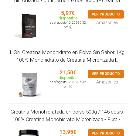
micronizada - óptimamente dosificada - creatina...
5,97€
VER PRODUCTO
disponible
Amazon.es
as of agosto 12, 2025 6:32
pm
HSN Creatina Monohidrato en Polvo Sin Sabor 1Kg |
100% Monohidrato de Creatina Micronizada |...
21,50€
VER PRODUCTO
disponible
Amazon.es
as of agosto 12, 2025 6:32
pm
Creatina Monohidratada en polvo 500g / 146 dosis -
100% Creatina Monohidrato Micronizada - Pura -...
13,95€
VER PRODUCTO