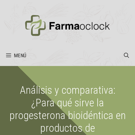
Saltar
al
contenido
MENÚ
Análisis y comparativa:
¿Para qué sirve la
progesterona bioidéntica en
productos de