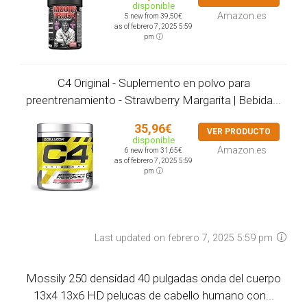
disponible
Amazon.es
5 new from 39,50€
as of febrero 7, 2025 5:59
pm
C4 Original - Suplemento en polvo para
preentrenamiento - Strawberry Margarita | Bebida...
35,96€
VER PRODUCTO
disponible
Amazon.es
6 new from 31,65€
as of febrero 7, 2025 5:59
pm
Last updated on febrero 7, 2025 5:59 pm
Mossily 250 densidad 40 pulgadas onda del cuerpo
13x4 13x6 HD pelucas de cabello humano con...