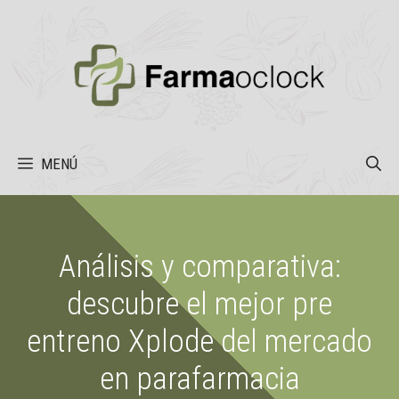
Saltar
al
contenido
MENÚ
Análisis y comparativa:
descubre el mejor pre
entreno Xplode del mercado
en parafarmacia