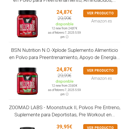
24,87€
VER PRODUCTO
29,99€
Amazon.es
disponible
12 new from 24,87€
as of febrero 7, 2025 5:59
pm
BSN Nutrition N.O.-Xplode Suplemento Alimenticio
en Polvo para Preentrenamiento, Apoyo de Energía...
24,87€
VER PRODUCTO
29,99€
Amazon.es
disponible
12 new from 23,60€
as of febrero 7, 2025 5:59
pm
ZOOMAD LABS - Moonstruck II, Polvos Pre Entreno,
Suplemente para Deportistas, Pre Workout en...
39,95€
VER PRODUCTO