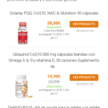
Solaray PQQ, CoQ10, NAC & Glutation 30 cápsulas
58,86€
VER PRODUCTO
disponible
Amazon.es
2 new from 58,86€
as of agosto 12, 2025 11:03
pm
Ubiquinol CoQ10 600 mg cápsulas blandas con
Omega 3, 6, 9 y vitamina E, 30 raciones Suplemento
de...
19,99€
VER PRODUCTO
22,99€
Amazon.es
disponible
as of agosto 12, 2025 11:03
pm
DHliIQQ R2U3 - Kit de ayuda para la artritis y la artritis