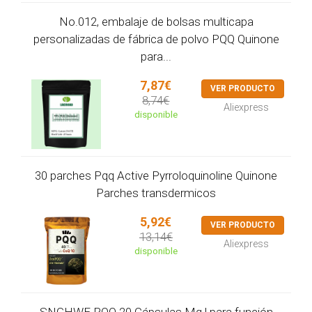
No.012, embalaje de bolsas multicapa
personalizadas de fábrica de polvo PQQ Quinone
para...
7,87€
VER PRODUCTO
8,74€
Aliexpress
disponible
30 parches Pqq Active Pyrroloquinoline Quinone
Parches transdermicos
5,92€
VER PRODUCTO
13,14€
Aliexpress
disponible
SNGHWE PQQ 20 Cápsulas Mg | para función