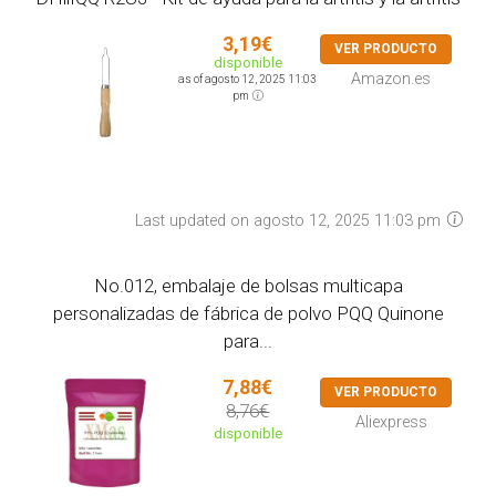
3,19€
VER PRODUCTO
disponible
Amazon.es
as of agosto 12, 2025 11:03
pm
Last updated on agosto 12, 2025 11:03 pm
No.012, embalaje de bolsas multicapa
personalizadas de fábrica de polvo PQQ Quinone
para...
7,88€
VER PRODUCTO
8,76€
Aliexpress
disponible