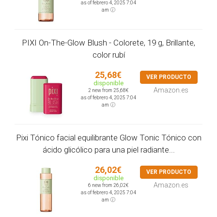
as of febrero 4, 2025 7:04
am
PIXI On-The-Glow Blush - Colorete, 19 g, Brillante,
color rubí
25,68€
VER PRODUCTO
disponible
Amazon.es
2 new from 25,68€
as of febrero 4, 2025 7:04
am
Pixi Tónico facial equilibrante Glow Tonic Tónico con
ácido glicólico para una piel radiante...
26,02€
VER PRODUCTO
disponible
Amazon.es
6 new from 26,02€
as of febrero 4, 2025 7:04
am