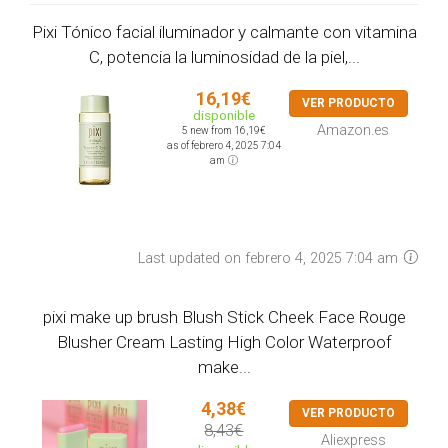
Pixi Tónico facial iluminador y calmante con vitamina
C, potencia la luminosidad de la piel,...
16,19€
VER PRODUCTO
disponible
Amazon.es
5 new from 16,19€
as of febrero 4, 2025 7:04
am
Last updated on febrero 4, 2025 7:04 am
pixi make up brush Blush Stick Cheek Face Rouge
Blusher Cream Lasting High Color Waterproof
make...
4,38€
VER PRODUCTO
8,43€
Aliexpress