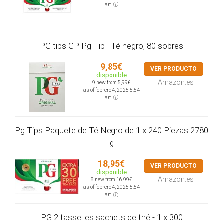
am
PG tips GP Pg Tip - Té negro, 80 sobres
9,85€
VER PRODUCTO
disponible
Amazon.es
9 new from 5,99€
as of febrero 4, 2025 5:54
am
Pg Tips Paquete de Té Negro de 1 x 240 Piezas 2780
g
18,95€
VER PRODUCTO
disponible
Amazon.es
8 new from 16,99€
as of febrero 4, 2025 5:54
am
PG 2 tasse les sachets de thé - 1 x 300