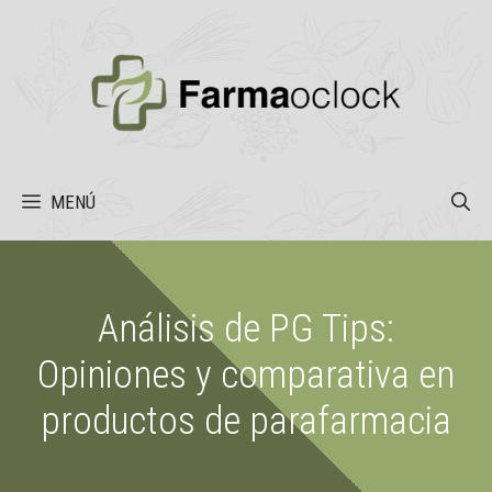
Saltar
al
contenido
MENÚ
Análisis de PG Tips:
Opiniones y comparativa en
productos de parafarmacia