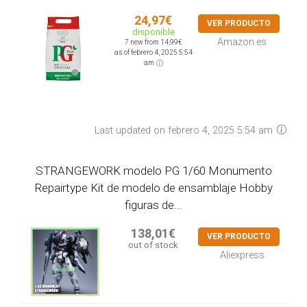
24,97€
VER PRODUCTO
disponible
Amazon.es
7 new from 14,99€
as of febrero 4, 2025 5:54
am
Last updated on febrero 4, 2025 5:54 am
STRANGEWORK modelo PG 1/60 Monumento
Repairtype Kit de modelo de ensamblaje Hobby
figuras de...
138,01€
VER PRODUCTO
out of stock
Aliexpress