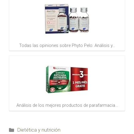
Todas las opiniones sobre Phyto Pelo: Análisis y…
Análisis de los mejores productos de parafarmacia…
Categorías
Dietética y nutrición