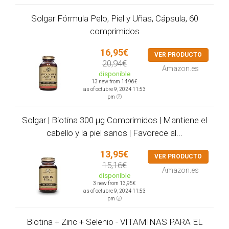
Solgar Fórmula Pelo, Piel y Uñas, Cápsula, 60
comprimidos
16,95€
VER PRODUCTO
20,94€
Amazon.es
disponible
13 new from 14,96€
as of octubre 9, 2024 11:53
pm
Solgar | Biotina 300 µg Comprimidos | Mantiene el
cabello y la piel sanos | Favorece al...
13,95€
VER PRODUCTO
15,16€
Amazon.es
disponible
3 new from 13,95€
as of octubre 9, 2024 11:53
pm
Biotina + Zinc + Selenio - VITAMINAS PARA EL