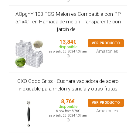
AOpghY 100 PCS Melon es Compatible con PP
5.1x4.1 en Hamaca de melón Transparente con
jardín de...
13,84€
VER PRODUCTO
disponible
Amazon.es
as of julio 28, 2024 4:37 am
OXO Good Grips - Cuchara vaciadora de acero
inoxidable para melón y sandía y otras frutas
8,76€
VER PRODUCTO
disponible
Amazon.es
6 new from 8,76€
as of julio 28, 2024 4:37 am