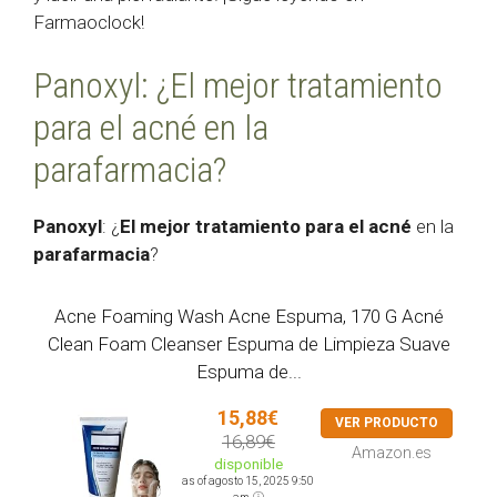
Farmaoclock!
Panoxyl: ¿El mejor tratamiento
para el acné en la
parafarmacia?
Panoxyl
: ¿
El mejor tratamiento para el acné
en la
parafarmacia
?
Acne Foaming Wash Acne Espuma, 170 G Acné
Clean Foam Cleanser Espuma de Limpieza Suave
Espuma de...
15,88€
VER PRODUCTO
16,89€
Amazon.es
disponible
as of agosto 15, 2025 9:50