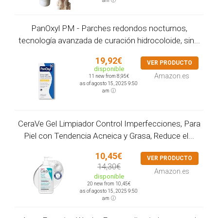
am
PanOxyl PM - Parches redondos nocturnos,
tecnología avanzada de curación hidrocoloide, sin...
19,92€
VER PRODUCTO
disponible
Amazon.es
11 new from 8,95€
as of agosto 15, 2025 9:50
am
CeraVe Gel Limpiador Control Imperfecciones, Para
Piel con Tendencia Acneica y Grasa, Reduce el...
10,45€
VER PRODUCTO
14,30€
Amazon.es
disponible
20 new from 10,45€
as of agosto 15, 2025 9:50
am