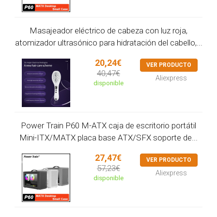
Masajeador eléctrico de cabeza con luz roja,
atomizador ultrasónico para hidratación del cabello,...
20,24€
VER PRODUCTO
40,47€
Aliexpress
disponible
Power Train P60 M-ATX caja de escritorio portátil
Mini-ITX/MATX placa base ATX/SFX soporte de...
27,47€
VER PRODUCTO
57,23€
Aliexpress
disponible