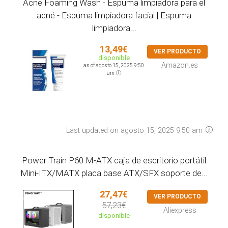
Acne Foaming Wash - Espuma limpiadora para el
acné - Espuma limpiadora facial | Espuma
limpiadora...
13,49€
VER PRODUCTO
disponible
Amazon.es
as of agosto 15, 2025 9:50
am
Last updated on agosto 15, 2025 9:50 am
Power Train P60 M-ATX caja de escritorio portátil
Mini-ITX/MATX placa base ATX/SFX soporte de...
27,47€
VER PRODUCTO
57,23€
Aliexpress
disponible