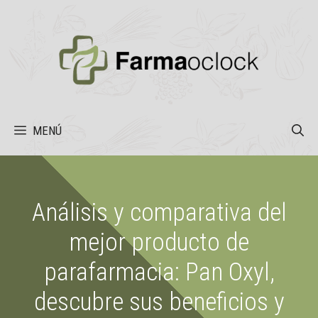
Saltar
al
contenido
MENÚ
Análisis y comparativa del
mejor producto de
parafarmacia: Pan Oxyl,
descubre sus beneficios y