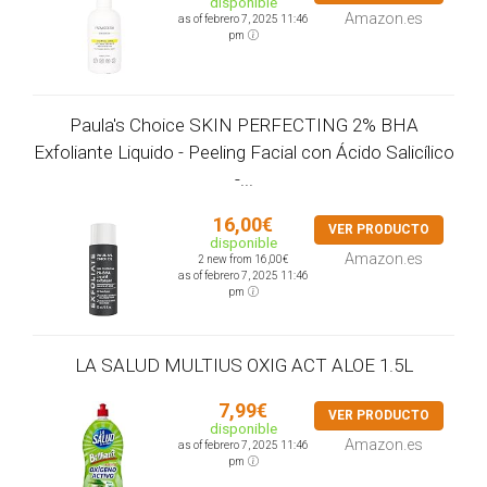
disponible
Amazon.es
as of febrero 7, 2025 11:46
pm
Paula's Choice SKIN PERFECTING 2% BHA
Exfoliante Liquido - Peeling Facial con Ácido Salicílico
-...
16,00€
VER PRODUCTO
disponible
Amazon.es
2 new from 16,00€
as of febrero 7, 2025 11:46
pm
LA SALUD MULTIUS OXIG ACT ALOE 1.5L
7,99€
VER PRODUCTO
disponible
Amazon.es
as of febrero 7, 2025 11:46
pm