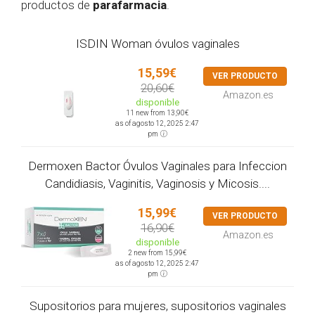
productos de
parafarmacia
.
ISDIN Woman óvulos vaginales
15,59€
VER PRODUCTO
20,60€
Amazon.es
disponible
11 new from 13,90€
as of agosto 12, 2025 2:47
pm
Dermoxen Bactor Óvulos Vaginales para Infeccion
Candidiasis, Vaginitis, Vaginosis y Micosis....
15,99€
VER PRODUCTO
16,90€
Amazon.es
disponible
2 new from 15,99€
as of agosto 12, 2025 2:47
pm
Supositorios para mujeres, supositorios vaginales