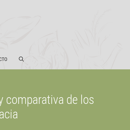
CTO
 y comparativa de los
acia