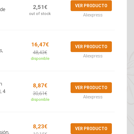
VER PRODUCTO
2,51€
 de
out of stock
Aliexpress
16,47€
VER PRODUCTO
s,
48,43€
Aliexpress
disponible
on
8,87€
VER PRODUCTO
, 4
30,61€
Aliexpress
disponible
8,23€
VER PRODUCTO
sión,