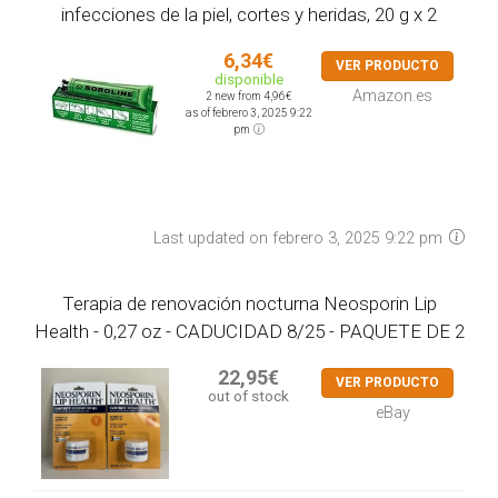
infecciones de la piel, cortes y heridas, 20 g x 2
6,34€
VER PRODUCTO
disponible
Amazon.es
2 new from 4,96€
as of febrero 3, 2025 9:22
pm
Last updated on febrero 3, 2025 9:22 pm
Terapia de renovación nocturna Neosporin Lip
Health - 0,27 oz - CADUCIDAD 8/25 - PAQUETE DE 2
22,95€
VER PRODUCTO
out of stock
eBay