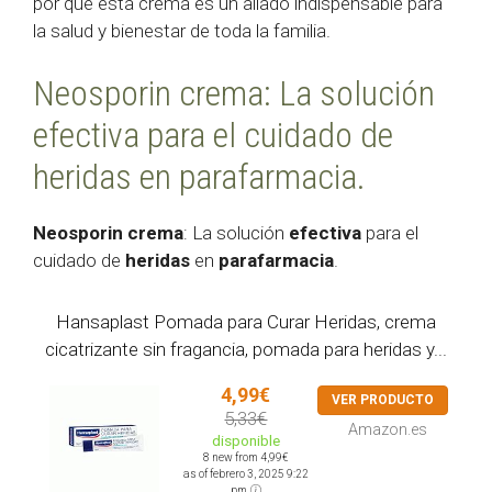
por qué esta crema es un aliado indispensable para
la salud y bienestar de toda la familia.
Neosporin crema: La solución
efectiva para el cuidado de
heridas en parafarmacia.
Neosporin crema
: La solución
efectiva
para el
cuidado de
heridas
en
parafarmacia
.
Hansaplast Pomada para Curar Heridas, crema
cicatrizante sin fragancia, pomada para heridas y...
4,99€
VER PRODUCTO
5,33€
Amazon.es
disponible
8 new from 4,99€
as of febrero 3, 2025 9:22
pm