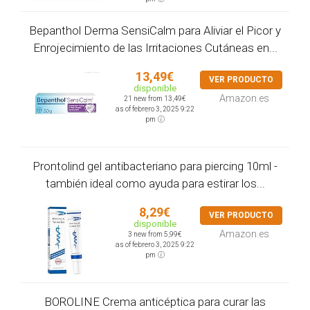
Bepanthol Derma SensiCalm para Aliviar el Picor y
Enrojecimiento de las Irritaciones Cutáneas en...
13,49€
VER PRODUCTO
disponible
Amazon.es
21 new from 13,49€
as of febrero 3, 2025 9:22
pm
Prontolind gel antibacteriano para piercing 10ml -
también ideal como ayuda para estirar los...
8,29€
VER PRODUCTO
disponible
Amazon.es
3 new from 5,99€
as of febrero 3, 2025 9:22
pm
BOROLINE Crema anticéptica para curar las