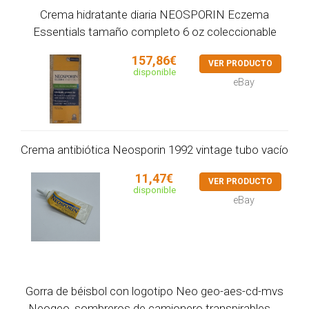
Crema hidratante diaria NEOSPORIN Eczema
Essentials tamaño completo 6 oz coleccionable
157,86€
VER PRODUCTO
disponible
eBay
Crema antibiótica Neosporin 1992 vintage tubo vacío
11,47€
VER PRODUCTO
disponible
eBay
Gorra de béisbol con logotipo Neo geo-aes-cd-mvs
Neogeo, sombreros de camionero transpirables,...