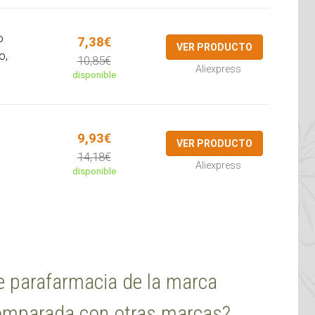
o
7,38€
VER PRODUCTO
o,
10,85€
Aliexpress
disponible
9,93€
VER PRODUCTO
14,18€
Aliexpress
disponible
e parafarmacia de la marca
comparada con otras marcas?