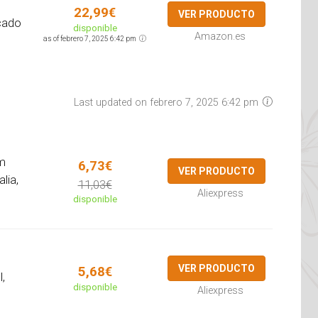
22,99€
VER PRODUCTO
icado
disponible
Amazon.es
as of febrero 7, 2025 6:42 pm
Last updated on febrero 7, 2025 6:42 pm
m
6,73€
VER PRODUCTO
lia,
11,03€
Aliexpress
disponible
VER PRODUCTO
5,68€
l,
disponible
Aliexpress