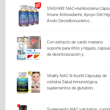
SNGHWE NAC+Aetilcisteina Cápsu
Imune Antioxidante, Apoyo Del Híg
Ácido Deoxribonucleico,...
Con extracto de cardo mariano:
soporte para riñón y hígado, cápsu
de desintoxicación y...
Vitality NAC N-Acetil Cápsulas de
cisteína Salud inmunológica,
suplementos de glutatión...
Suplemento NAC l-glutatión, comp