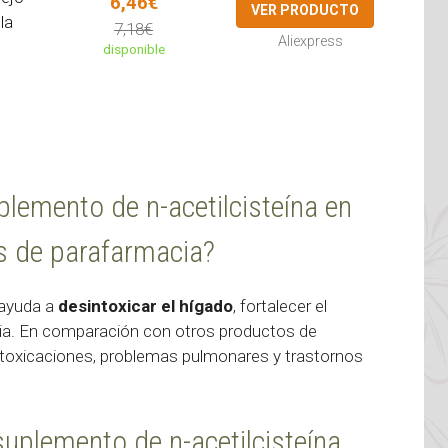
6,46€
VER PRODUCTO
la
7,18€
Aliexpress
disponible
plemento de n-acetilcisteína en
s de parafarmacia?
 ayuda a
desintoxicar el hígado
, fortalecer el
ria. En comparación con otros productos de
ntoxicaciones, problemas pulmonares y trastornos
uplemento de n-acetilcisteína