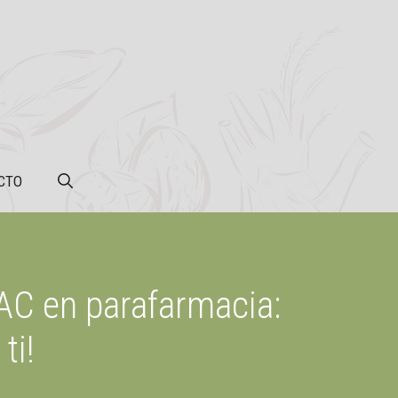
CTO
AC en parafarmacia:
ti!