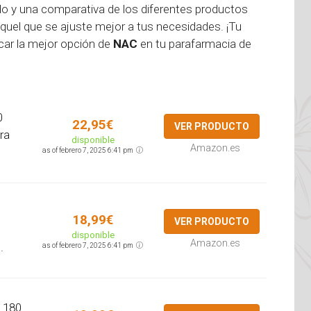
ado y una comparativa de los diferentes productos
aquel que se ajuste mejor a tus necesidades. ¡Tu
scar la mejor opción de
NAC
en tu parafarmacia de
0
22,95€
VER PRODUCTO
ra
disponible
Amazon.es
as of febrero 7, 2025 6:41 pm
18,99€
VER PRODUCTO
disponible
Amazon.es
.
as of febrero 7, 2025 6:41 pm
a 180