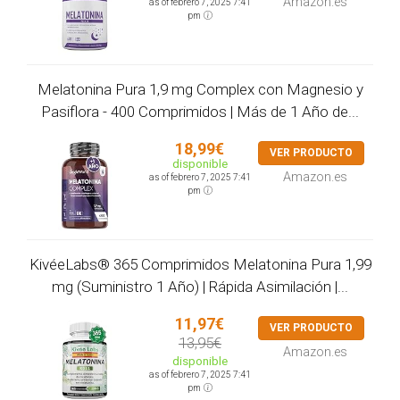
Amazon.es
as of febrero 7, 2025 7:41
pm
Melatonina Pura 1,9 mg Complex con Magnesio y
Pasiflora - 400 Comprimidos | Más de 1 Año de...
18,99€
VER PRODUCTO
disponible
Amazon.es
as of febrero 7, 2025 7:41
pm
KivéeLabs® 365 Comprimidos Melatonina Pura 1,99
mg (Suministro 1 Año) | Rápida Asimilación |...
11,97€
VER PRODUCTO
13,95€
Amazon.es
disponible
as of febrero 7, 2025 7:41
pm